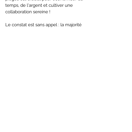
temps, de l'argent et cultiver une 
collaboration sereine !
Le constat est sans appel : la majorité 
des recrutements échouent faute 
d'organisation, d'engagement et de 
méthodologie. Recruter de véritables 
partenaires ne s'improvise pas. En 
suivant les bonnes pratiques, vous 
pouvez vous hisser parmi les meilleurs.
Plus de 15 000€ : c’est le coût minimal 
sur 12 mois pour chaque nouveau 
partenaire. Le choix du partenaire et un 
programme d'onboarding efficace 
méritent une attention particulière.
Opti PAD vous offre une méthode 
éprouvée pour 
optimiser le 
développement de votre réseau de 