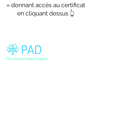
» donnant accès au certificat
en cliquant dessus 👆
The Channel Sales Experts
Nos solutions
Construire sa stratégie de vente indirecte
Lancer sa stratégie de vente indirecte
Evaluer sa stratégie et ses opérations
​Cartographier ses partenaires
Optimiser sa stratégie
Se former à la vente indirecte
PAD Consulting