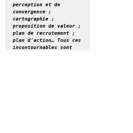
perception et de 
convergence ; 
cartographie ; 
proposition de valeur ; 
plan de recrutement ; 
plan d’action… Tous ces 
incontournables sont 
issus de la 
méthodologie Pad 
Consulting.

Pour une stratégie de 
partenariat efficiente, 
Pad Consulting met à 
votre disposition sa 
Méthodologie et ses 
outils de pilotage à 
travers des ateliers et 
des formations reconnus 
partout en Europe.